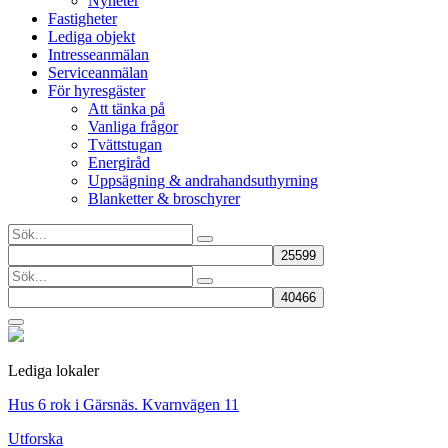
Nyheter
Fastigheter
Lediga objekt
Intresseanmälan
Serviceanmälan
För hyresgäster
Att tänka på
Vanliga frågor
Tvättstugan
Energiråd
Uppsägning & andrahandsuthyrning
Blanketter & broschyrer
Lediga lokaler
Hus 6 rok i Gärsnäs. Kvarnvägen 11
Utforska