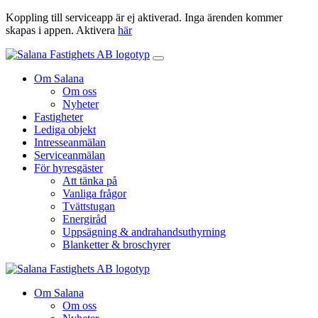
Koppling till serviceapp är ej aktiverad. Inga ärenden kommer
skapas i appen. Aktivera
här
Om Salana
Om oss
Nyheter
Fastigheter
Lediga objekt
Intresseanmälan
Serviceanmälan
För hyresgäster
Att tänka på
Vanliga frågor
Tvättstugan
Energiråd
Uppsägning & andrahandsuthyrning
Blanketter & broschyrer
Om Salana
Om oss