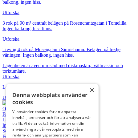
balkong, ingen hiss.
Utforska
3 rok på 90 m² centralt belägen på Rosencrantzgatan i Tomelilla.
Ingen balkong, hiss finns.
Utforska
Trevlig 4 rok på Museigatan i Simrishamn. Belägen på tredje
våningen. Ingen balkong, ingen hiss.
Lägenheten är även utrustad med diskmaskin, tvättmaskin och
torktumlare.
Utforska
Lokal Storgatan 29 Simrishamn
×
Denna webbplats använder
Utforska
cookies
Om salana
Vi använder cookies för att anpassa
Fastigheter
innehåll, annonser och för att analysera vår
Lediga objekt
trafik. Vi delar också information om din
Intresseanmälan
användning av vår webbplats med våra
Serviceanmälan
reklam- och analyspartners som kan
För hyresgäster