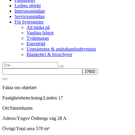
Fastigheter
Lediga objekt
Intresseanmälan
Serviceanmälan
För hyresgäster
Att tänka på
Vanliga frågor
Tvättstugan
Energiråd
Uppsägning & andrahandsuthyrning
Blanketter & broschyrer
Fakta om objektet
Fastighetsbeteckning:
Linden 17
Ort:
Simrishamn
Adress:
Yngve Östbergs väg 28 A
Övrigt:
Total area 570 m²