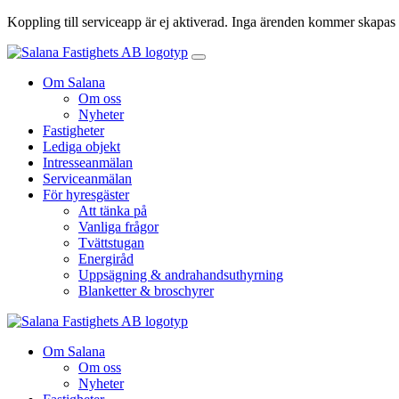
Koppling till serviceapp är ej aktiverad. Inga ärenden kommer skapas
Om Salana
Om oss
Nyheter
Fastigheter
Lediga objekt
Intresseanmälan
Serviceanmälan
För hyresgäster
Att tänka på
Vanliga frågor
Tvättstugan
Energiråd
Uppsägning & andrahandsuthyrning
Blanketter & broschyrer
Om Salana
Om oss
Nyheter