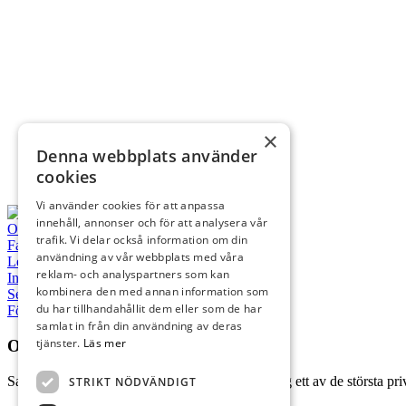
×
Denna webbplats använder
cookies
Vi använder cookies för att anpassa
innehåll, annonser och för att analysera vår
Om salana
trafik. Vi delar också information om din
Fastigheter
användning av vår webbplats med våra
Lediga objekt
reklam- och analyspartners som kan
Intresseanmälan
kombinera den med annan information som
Serviceanmälan
du har tillhandahållit dem eller som de har
För hyresgäster
samlat in från din användning av deras
tjänster.
Läs mer
Om oss
Salana Fastighets AB grundades 1847 och är idag ett av de största priv
STRIKT NÖDVÄNDIGT